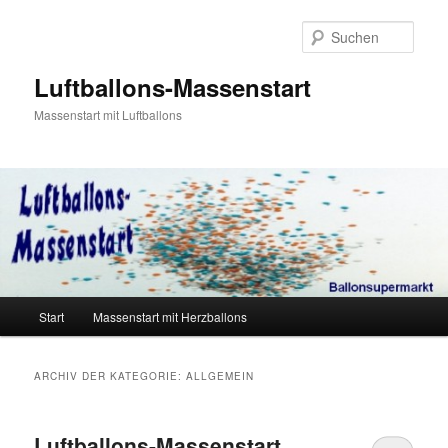
Zum
Zum
primären
sekundären
Such
Inhalt
Inhalt
springen
springen
Luftballons-Massenstart
Massenstart mit Luftballons
Hauptmenü
Start
Massenstart mit Herzballons
ARCHIV DER KATEGORIE:
ALLGEMEIN
Luftballons-Massenstart